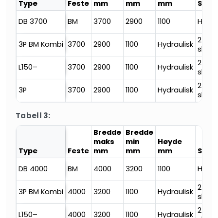
Type
Feste
mm
mm
mm
Sving
DB 3700
BM
3700
2900
1100
Hydra
2
3P BM Kombi
3700
2900
1100
Hydraulisk
slites
2
L150–
3700
2900
1100
Hydraulisk
slites
2
3P
3700
2900
1100
Hydraulisk
slites
Tabell 3:
Bredde
Bredde
maks
min
Høyde
Type
Feste
mm
mm
mm
Sving
DB 4000
BM
4000
3200
1100
Hydra
2
3P BM Kombi
4000
3200
1100
Hydraulisk
slites
2
L150–
4000
3200
1100
Hydraulisk