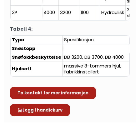
slites
2
3P
4000
3200
1100
Hydraulisk
slites
Tabell 4:
Type
Spesifikasjon
Snøstopp
Snøfokkbeskyttelse
DB 3200, DB 3700, DB 4000
massive 8-tommers hjul,
Hjulsett
fabrikkinstallert
Ta kontakt for mer informasjon
Legg i handlekurv