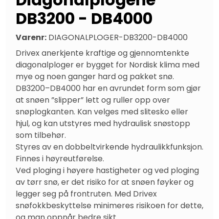
DB3200 - DB4000
Varenr:
DIAGONALPLOGER-DB3200-DB4000
Drivex anerkjente kraftige og gjennomtenkte 
diagonalploger er bygget for Nordisk klima med 
mye og noen ganger hard og pakket snø. 
DB3200–DB4000 har en avrundet form som gjør 
at snøen ”slipper” lett og ruller opp over 
snøplogkanten. Kan velges med slitesko eller 
hjul, og kan utstyres med hydraulisk snøstopp 
som tilbehør.

Styres av en dobbeltvirkende hydraulikkfunksjon. 
Finnes i høyreutførelse.

Ved ploging i høyere hastigheter og ved ploging 
av tørr snø, er det risiko for at snøen føyker og 
legger seg på frontruten. Med Drivex 
snøfokkbeskyttelse minimeres risikoen for dette, 
og man oppnår bedre sikt.