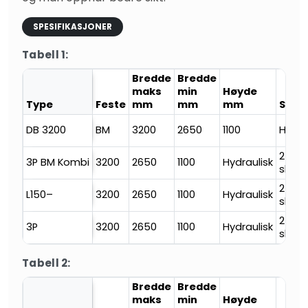
SPESIFIKASJONER
Tabell 1:
Bredde
Bredde
maks
min
Høyde
Type
Feste
mm
mm
mm
Sving
DB 3200
BM
3200
2650
1100
Hydra
2
3P BM Kombi
3200
2650
1100
Hydraulisk
slites
2
L150–
3200
2650
1100
Hydraulisk
slites
2
3P
3200
2650
1100
Hydraulisk
slites
Tabell 2:
Bredde
Bredde
maks
min
Høyde