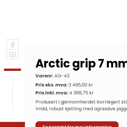
Arctic grip 7 mm
Varenr:
AG-43
Pris eks. mva:
3 495,00 kr
Pris inkl. mva:
4 368,75 kr
Produsert i gjennomherdet borrlegert stå
Vridd, robust kjetting med agressive pigg
Ta kontakt for mer informasjon