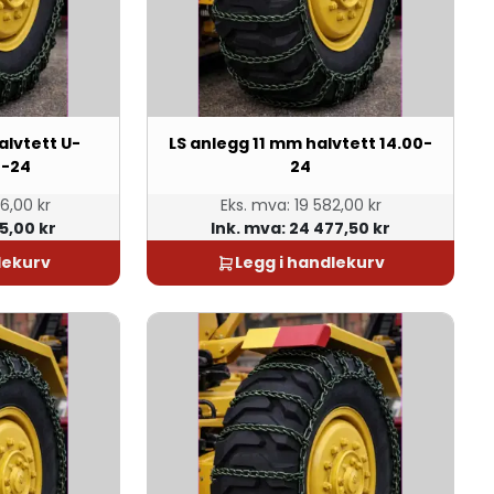
alvtett U-
LS anlegg 11 mm halvtett 14.00-
0-24
24
6,00 kr
Eks. mva:
19 582,00 kr
5,00 kr
Ink. mva:
24 477,50 kr
lekurv
Legg i handlekurv