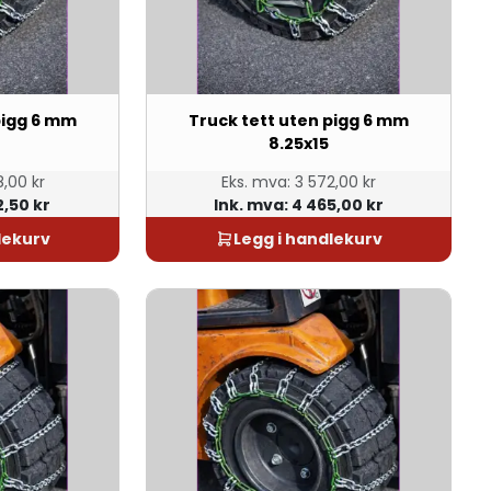
pigg 6 mm
Truck tett uten pigg 6 mm
8.25x15
,00 kr
Eks. mva:
3 572,00 kr
2,50 kr
Ink. mva:
4 465,00 kr
lekurv
Legg i handlekurv