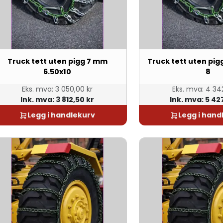
Truck tett uten pigg 7 mm
Truck tett uten pig
6.50x10
8
Eks. mva:
3 050,00 kr
Eks. mva:
4 342
Ink. mva:
3 812,50 kr
Ink. mva:
5 42
Legg i handlekurv
Legg i hand