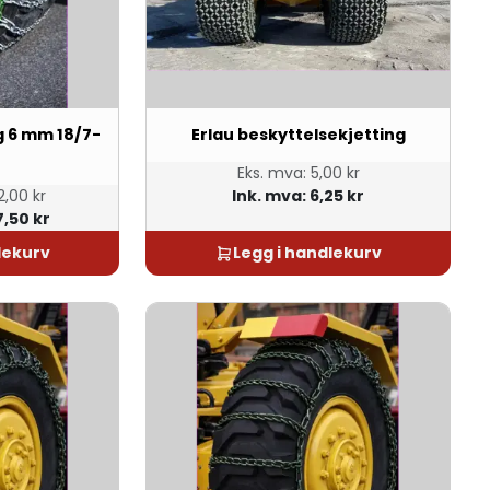
g 6 mm 18/7-
Erlau beskyttelsekjetting
Eks. mva:
5,00 kr
,00 kr
Ink. mva:
6,25 kr
7,50 kr
lekurv
Legg i handlekurv