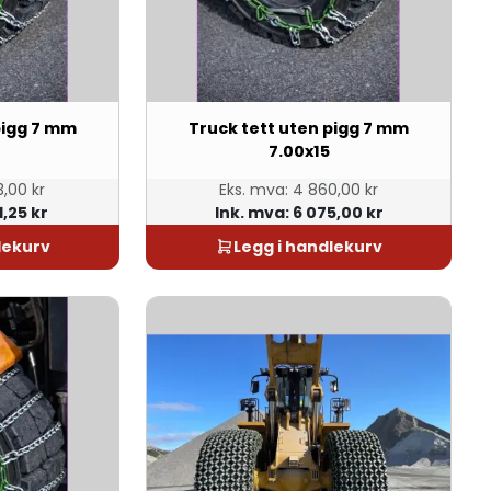
pigg 7 mm
Truck tett uten pigg 7 mm
7.00x15
,00 kr
Eks. mva:
4 860,00 kr
1,25 kr
Ink. mva:
6 075,00 kr
lekurv
Legg i handlekurv