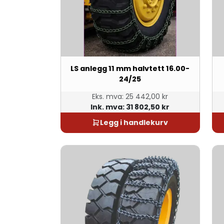
LS anlegg 11 mm halvtett 16.00-
24/25
Eks. mva:
25 442,00 kr
Ink. mva:
31 802,50 kr
Legg i handlekurv