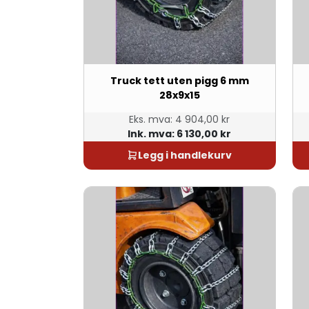
Truck tett uten pigg 6 mm
28x9x15
Eks. mva:
4 904,00 kr
Ink. mva:
6 130,00 kr
Legg i handlekurv