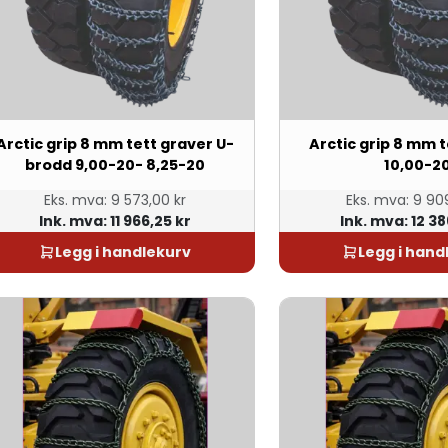
Arctic grip 8 mm tett graver U-
Arctic grip 8 mm 
brodd 9,00-20- 8,25-20
10,00-2
Eks. mva:
9 573,00 kr
Eks. mva:
9 909
Ink. mva:
11 966,25 kr
Ink. mva:
12 38
Legg i handlekurv
Legg i hand