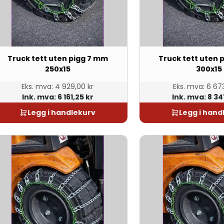
Truck tett uten pigg 7 mm
Truck tett uten 
250x15
300x15
Eks. mva:
4 929,00 kr
Eks. mva:
6 673
Ink. mva:
6 161,25 kr
Ink. mva:
8 34
Legg i handlekurv
Legg i hand