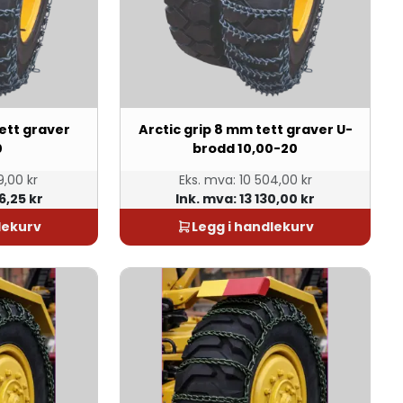
tett graver
Arctic grip 8 mm tett graver U-
0
brodd 10,00-20
,00 kr
Eks. mva:
10 504,00 kr
6,25 kr
Ink. mva:
13 130,00 kr
lekurv
Legg i handlekurv