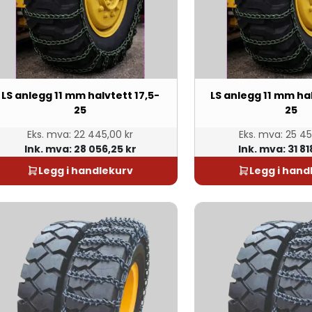
LS anlegg 11 mm halvtett 17,5-
LS anlegg 11 mm ha
25
25
Eks. mva:
22 445,00 kr
Eks. mva:
25 45
Ink. mva:
28 056,25 kr
Ink. mva:
31 81
Legg i handlekurv
Legg i hand