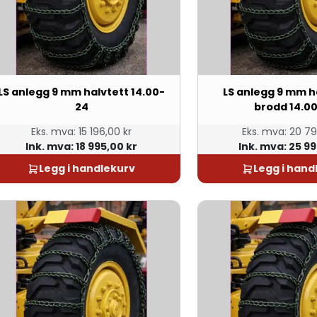
LS anlegg 9 mm halvtett 14.00-
LS anlegg 9 mm h
24
brodd 14.0
Eks. mva:
15 196,00 kr
Eks. mva:
20 79
Ink. mva:
18 995,00 kr
Ink. mva:
25 99
Legg i handlekurv
Legg i hand