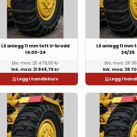
LS anlegg 11 mm tett U-brodd
LS anlegg 11 mm t
14.00-24
24/25
Eks. mva:
25 479,00 kr
Eks. mva:
29 36
Ink. mva:
31 848,75 kr
Ink. mva:
36 70
Legg i handlekurv
Legg i hand