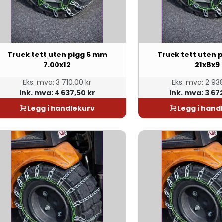
Truck tett uten pigg 6 mm
Truck tett uten 
7.00x12
21x8x9
Eks. mva:
3 710,00 kr
Eks. mva:
2 938
Ink. mva:
4 637,50 kr
Ink. mva:
3 67
Legg i handlekurv
Legg i hand