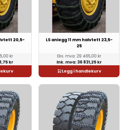
lvtett 20,5-
LS anlegg 11 mm halvtett 23,5-
25
5,00 kr
Eks. mva:
29 465,00 kr
8,75 kr
Ink. mva:
36 831,25 kr
lekurv
Legg i handlekurv